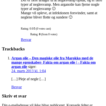
Der er flere årsager til at neglesvamp opstår, og er flere
typer af neglesvamp. Men arganolie kan fjerne nogle
typer af neglesvamp 🙂
Mange vil opleve, at infektionen forsvinder, samt at
neglene bliver flotte og sundere 🙂
Rating: 0.0/
5
(0 votes cast)
Rating:
0
(from 0 votes)
Besvar
Trackbacks
Argan olie – Den magiske olie fra Marokko med de
mange egenskaber- Fakta om argan olie | - Fakta om
argan olie
siger:
24. marts 2013 kl. 1:04
[…] Pleje af negle […]
Besvar
Skriv et svar
Din e-mailadresse vil ikke blive publiceret.
Krævede felter er