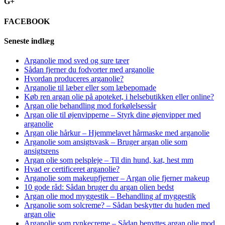
G+
FACEBOOK
Seneste indlæg
Arganolie mod sved og sure tæer
Sådan fjerner du fodvorter med arganolie
Hvordan produceres arganolie?
Arganolie til læber eller som læbepomade
Køb ren argan olie på apoteket, i helsebutikken eller online?
Argan olie behandling mod forkølelsessår
Argan olie til øjenvipperne – Styrk dine øjenvipper med
arganolie
Argan olie hårkur – Hjemmelavet hårmaske med arganolie
Arganolie som ansigtsvask – Bruger argan olie som
ansigtsrens
Argan olie som pelspleje – Til din hund, kat, hest mm
Hvad er certificeret arganolie?
Arganolie som makeupfjerner – Argan olie fjerner makeup
10 gode råd: Sådan bruger du argan olien bedst
Argan olie mod myggestik – Behandling af myggestik
Arganolie som solcreme? – Sådan beskytter du huden med
argan olie
Arganolie som rynkecreme – Sådan benyttes argan olie mod