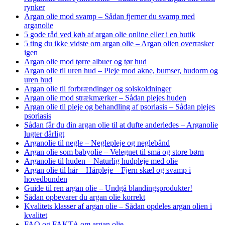
rynker
Argan olie mod svamp – Sådan fjerner du svamp med
arganolie
5 gode råd ved køb af argan olie online eller i en butik
5 ting du ikke vidste om argan olie – Argan olien overrasker
igen
Argan olie mod tørre albuer og tør hud
Argan olie til uren hud – Pleje mod akne, bumser, hudorm og
uren hud
Argan olie til forbrændinger og solskoldninger
Argan olie mod strækmærker – Sådan plejes huden
Argan olie til pleje og behandling af psoriasis – Sådan plejes
psoriasis
Sådan får du din argan olie til at dufte anderledes – Arganolie
lugter dårligt
Arganolie til negle – Neglepleje og neglebånd
Argan olie som babyolie – Velegnet til små og store børn
Arganolie til huden – Naturlig hudpleje med olie
Argan olie til hår – Hårpleje – Fjern skæl og svamp i
hovedbunden
Guide til ren argan olie – Undgå blandingsprodukter!
Sådan opbevarer du argan olie korrekt
Kvalitets klasser af argan olie – Sådan opdeles argan olien i
kvalitet
FAQ og FAKTA om argan olie