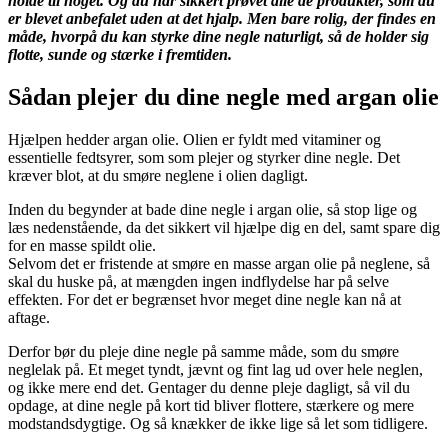
holde til noget. Og du har sikkert prøvet alle de produkter, som du
er blevet anbefalet uden at det hjalp. Men bare rolig, der findes en
måde, hvorpå du kan styrke dine negle naturligt, så de holder sig
flotte, sunde og stærke i fremtiden.
Sådan plejer du dine negle med argan olie
Hjælpen hedder argan olie. Olien er fyldt med vitaminer og
essentielle fedtsyrer, som som plejer og styrker dine negle. Det
kræver blot, at du smøre neglene i olien dagligt.
Inden du begynder at bade dine negle i argan olie, så stop lige og
læs nedenstående, da det sikkert vil hjælpe dig en del, samt spare dig
for en masse spildt olie.
Selvom det er fristende at smøre en masse argan olie på neglene, så
skal du huske på, at mængden ingen indflydelse har på selve
effekten. For det er begrænset hvor meget dine negle kan nå at
aftage.
Derfor bør du pleje dine negle på samme måde, som du smøre
neglelak på. Et meget tyndt, jævnt og fint lag ud over hele neglen,
og ikke mere end det. Gentager du denne pleje dagligt, så vil du
opdage, at dine negle på kort tid bliver flottere, stærkere og mere
modstandsdygtige. Og så knækker de ikke lige så let som tidligere.