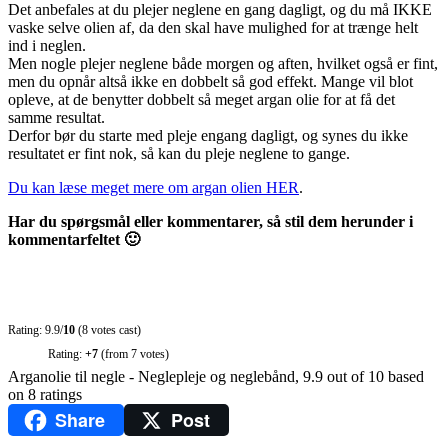
Det anbefales at du plejer neglene en gang dagligt, og du må IKKE
vaske selve olien af, da den skal have mulighed for at trænge helt
ind i neglen.
Men nogle plejer neglene både morgen og aften, hvilket også er fint,
men du opnår altså ikke en dobbelt så god effekt. Mange vil blot
opleve, at de benytter dobbelt så meget argan olie for at få det
samme resultat.
Derfor bør du starte med pleje engang dagligt, og synes du ikke
resultatet er fint nok, så kan du pleje neglene to gange.
Du kan læse meget mere om argan olien HER
.
Har du spørgsmål eller kommentarer, så stil dem herunder i
kommentarfeltet 🙂
Rating: 9.9/
10
(8 votes cast)
Rating:
+7
(from 7 votes)
Arganolie til negle - Neglepleje og neglebånd
,
9.9
out of
10
based
on
8
ratings
Share
Post