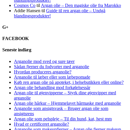
blandingsprodukter!
Cosmos Co
til
Argan olie – Den magiske olie fra Marokko
Addie Hansen
til
Guide til ren argan olie – Undgå
blandingsprodukter!
G+
FACEBOOK
Seneste indlæg
Arganolie mod sved og sure tæer
Sådan fjerner du fodvorter med arganolie
Hvordan produceres arganolie?
Arganolie til læber eller som læbepomade
Køb ren argan olie på apoteket, i helsebutikken eller online?
Argan olie behandling mod forkølelsessår
Argan olie til øjenvipperne – Styrk dine øjenvipper med
arganolie
Argan olie hårkur – Hjemmelavet hårmaske med arganolie
Arganolie som ansigtsvask – Bruger argan olie som
ansigtsrens
Argan olie som pelspleje – Til din hund, kat, hest mm
Hvad er certificeret arganolie?
Arganolie som makeupfjerner – Argan olie fjerner makeup