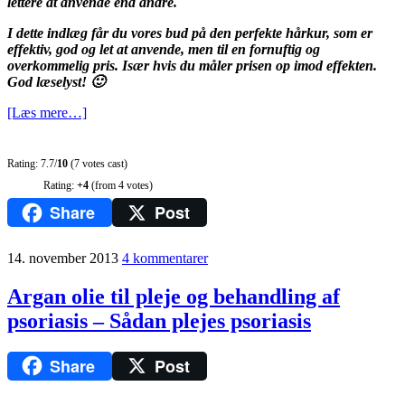
lettere at anvende end andre.
I dette indlæg får du vores bud på den perfekte hårkur, som er
effektiv, god og let at anvende, men til en fornuftig og
overkommelig pris. Især hvis du måler prisen op imod effekten.
God læselyst! 🙂
[Læs mere…]
Rating: 7.7/
10
(7 votes cast)
Rating:
+4
(from 4 votes)
Share
Post
14. november 2013
4 kommentarer
Argan olie til pleje og behandling af
psoriasis – Sådan plejes psoriasis
Share
Post