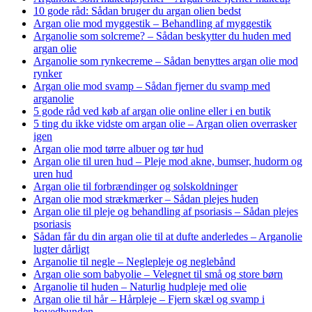
10 gode råd: Sådan bruger du argan olien bedst
Argan olie mod myggestik – Behandling af myggestik
Arganolie som solcreme? – Sådan beskytter du huden med
argan olie
Arganolie som rynkecreme – Sådan benyttes argan olie mod
rynker
Argan olie mod svamp – Sådan fjerner du svamp med
arganolie
5 gode råd ved køb af argan olie online eller i en butik
5 ting du ikke vidste om argan olie – Argan olien overrasker
igen
Argan olie mod tørre albuer og tør hud
Argan olie til uren hud – Pleje mod akne, bumser, hudorm og
uren hud
Argan olie til forbrændinger og solskoldninger
Argan olie mod strækmærker – Sådan plejes huden
Argan olie til pleje og behandling af psoriasis – Sådan plejes
psoriasis
Sådan får du din argan olie til at dufte anderledes – Arganolie
lugter dårligt
Arganolie til negle – Neglepleje og neglebånd
Argan olie som babyolie – Velegnet til små og store børn
Arganolie til huden – Naturlig hudpleje med olie
Argan olie til hår – Hårpleje – Fjern skæl og svamp i
hovedbunden