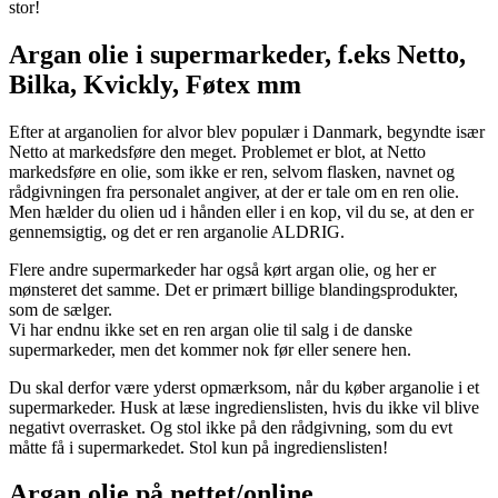
stor!
Argan olie i supermarkeder, f.eks Netto,
Bilka, Kvickly, Føtex mm
Efter at arganolien for alvor blev populær i Danmark, begyndte især
Netto at markedsføre den meget. Problemet er blot, at Netto
markedsføre en olie, som ikke er ren, selvom flasken, navnet og
rådgivningen fra personalet angiver, at der er tale om en ren olie.
Men hælder du olien ud i hånden eller i en kop, vil du se, at den er
gennemsigtig, og det er ren arganolie ALDRIG.
Flere andre supermarkeder har også kørt argan olie, og her er
mønsteret det samme. Det er primært billige blandingsprodukter,
som de sælger.
Vi har endnu ikke set en ren argan olie til salg i de danske
supermarkeder, men det kommer nok før eller senere hen.
Du skal derfor være yderst opmærksom, når du køber arganolie i et
supermarkeder. Husk at læse ingredienslisten, hvis du ikke vil blive
negativt overrasket. Og stol ikke på den rådgivning, som du evt
måtte få i supermarkedet. Stol kun på ingredienslisten!
Argan olie på nettet/online