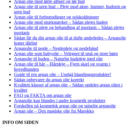
Argan olie mod tørre albuer og tør hud
Argan olie til uren hud – Pleje mod akne, bumser, hudorm og
uren hud
Argan olie til forbrændinger og solskoldninger
Argan olie mod strækmærker – Sådan plejes huden
Argan olie til pleje og behandling af psoriasis – Sådan plejes
psoriasis
Sådan får du din argan olie til at dufte anderledes – Arganolie
lugter dårligt
Arganolie til negle – Neglepleje og neglebånd
Argan olie som babyolie – Velegnet til små og store børn
Arganolie til huden – Naturlig hudpleje med olie
Argan olie til hår – Hårpleje – Fjern skæl og svamp i
hovedbunden
Guide til ren argan olie – Undgå blandingsprodukter!
Sådan opbevarer du argan olie korrekt
Kvalitets klasser af argan olie – Sådan opdeles argan olien i
kvalitet
FAQ og FAKTA om argan olie
Arganolie kan blandes i andre kosmetik produkter
Forskellen på kosmetisk argan olie og spiselig arganolie
Argan olie – Den magiske olie fra Marokko
INFO OM SIDEN