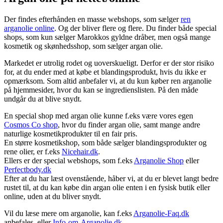
Der findes efterhånden en masse webshops, som sælger
ren
arganolie online
. Og der bliver flere og flere. Du finder både special
shops, som kun sælger Marokkos gyldne dråber, men også mange
kosmetik og skønhedsshop, som sælger argan olie.
Markedet er utrolig rodet og uoverskueligt. Derfor er der stor risiko
for, at du ender med at købe et blandingsprodukt, hvis du ikke er
opmærksom. Som altid anbefaler vi, at du kun køber ren arganolie
på hjemmesider, hvor du kan se ingredienslisten. På den måde
undgår du at blive snydt.
En special shop med argan olie kunne f.eks være vores egen
Cosmos Co shop
, hvor du finder argan olie, samt mange andre
naturlige kosmetikprodukter til en fair pris.
En større kosmetikshop, som både sælger blandingsprodukter og
rene olier, er f.eks
Nicehair.dk
.
Ellers er der special webshops, som f.eks
Arganolie Shop
eller
Perfectbody.dk
Efter at du har læst ovenstående, håber vi, at du er blevet langt bedre
rustet til, at du kan købe din argan olie enten i en fysisk butik eller
online, uden at du bliver snydt.
Vil du læse mere om arganolie, kan f.eks
Arganolie-Faq.dk
anbefales, eller
Info-om-Arganolie.dk
.