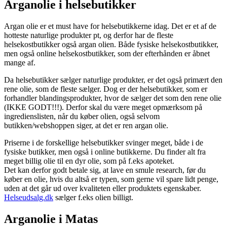
Arganolie i helsebutikker
Argan olie er et must have for helsebutikkerne idag. Det er et af de
hotteste naturlige produkter pt, og derfor har de fleste
helsekostbutikker også argan olien. Både fysiske helsekostbutikker,
men også online helsekostbutikker, som der efterhånden er åbnet
mange af.
Da helsebutikker sælger naturlige produkter, er det også primært den
rene olie, som de fleste sælger. Dog er der helsebutikker, som er
forhandler blandingsprodukter, hvor de sælger det som den rene olie
(IKKE GODT!!!). Derfor skal du være meget opmærksom på
ingredienslisten, når du køber olien, også selvom
butikken/webshoppen siger, at det er ren argan olie.
Priserne i de forskellige helsebutikker svinger meget, både i de
fysiske butikker, men også i online butikkerne. Du finder alt fra
meget billig olie til en dyr olie, som på f.eks apoteket.
Det kan derfor godt betale sig, at lave en smule research, før du
køber en olie, hvis du altså er typen, som gerne vil spare lidt penge,
uden at det går ud over kvaliteten eller produktets egenskaber.
Helseudsalg.dk
sælger f.eks olien billigt.
Arganolie i Matas