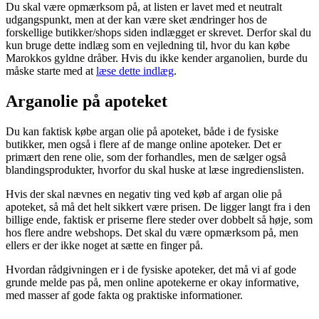
Du skal være opmærksom på, at listen er lavet med et neutralt
udgangspunkt, men at der kan være sket ændringer hos de
forskellige butikker/shops siden indlægget er skrevet. Derfor skal du
kun bruge dette indlæg som en vejledning til, hvor du kan købe
Marokkos gyldne dråber. Hvis du ikke kender arganolien, burde du
måske starte med at
læse dette indlæg
.
Arganolie på apoteket
Du kan faktisk købe argan olie på apoteket, både i de fysiske
butikker, men også i flere af de mange online apoteker. Det er
primært den rene olie, som der forhandles, men de sælger også
blandingsprodukter, hvorfor du skal huske at læse ingredienslisten.
Hvis der skal nævnes en negativ ting ved køb af argan olie på
apoteket, så må det helt sikkert være prisen. De ligger langt fra i den
billige ende, faktisk er priserne flere steder over dobbelt så høje, som
hos flere andre webshops. Det skal du være opmærksom på, men
ellers er der ikke noget at sætte en finger på.
Hvordan rådgivningen er i de fysiske apoteker, det må vi af gode
grunde melde pas på, men online apotekerne er okay informative,
med masser af gode fakta og praktiske informationer.