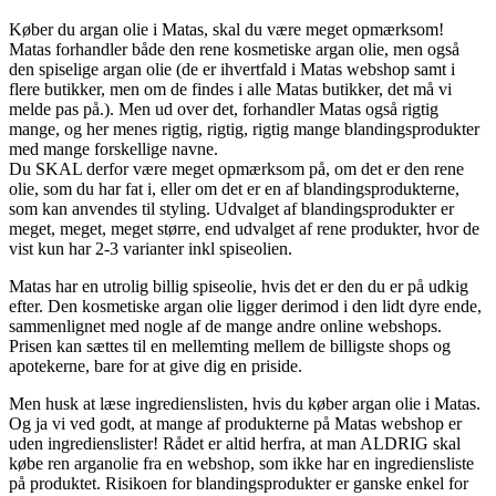
Køber du argan olie i Matas, skal du være meget opmærksom!
Matas forhandler både den rene kosmetiske argan olie, men også
den spiselige argan olie (de er ihvertfald i Matas webshop samt i
flere butikker, men om de findes i alle Matas butikker, det må vi
melde pas på.). Men ud over det, forhandler Matas også rigtig
mange, og her menes rigtig, rigtig, rigtig mange blandingsprodukter
med mange forskellige navne.
Du SKAL derfor være meget opmærksom på, om det er den rene
olie, som du har fat i, eller om det er en af blandingsprodukterne,
som kan anvendes til styling. Udvalget af blandingsprodukter er
meget, meget, meget større, end udvalget af rene produkter, hvor de
vist kun har 2-3 varianter inkl spiseolien.
Matas har en utrolig billig spiseolie, hvis det er den du er på udkig
efter. Den kosmetiske argan olie ligger derimod i den lidt dyre ende,
sammenlignet med nogle af de mange andre online webshops.
Prisen kan sættes til en mellemting mellem de billigste shops og
apotekerne, bare for at give dig en priside.
Men husk at læse ingredienslisten, hvis du køber argan olie i Matas.
Og ja vi ved godt, at mange af produkterne på Matas webshop er
uden ingredienslister! Rådet er altid herfra, at man ALDRIG skal
købe ren arganolie fra en webshop, som ikke har en ingrediensliste
på produktet. Risikoen for blandingsprodukter er ganske enkel for