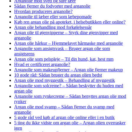
Arganolie mod sved og sure tæer
Sådan fjerner du fodvorter med arganolie
Hvordan produceres arganolie?
Arganolie til læber eller som læbepomade
Køb ren argan olie på apoteket, i helsebutikken eller online?
Argan olie behandling mod forkølelsessår
Argan olie til øjenvipperne – Styrk dine øjenvipper med
arganolie
Argan olie hårkur – Hjemmelavet hårmaske med arganolie
Arganolie som ansigtsvask – Bruger argan olie som
ansigtsrens
Argan olie som pelspleje – Til din hund, kat, hest mm
Hvad er certificeret arganolie?
Arganolie som makeupfjerner – Argan olie fjerner makeup
10 gode råd: Sådan bruger du argan olien bedst
Argan olie mod myggestik – Behandling af myggestik
Arganolie som solcreme? – Sådan beskytter du huden med
argan olie
Arganolie som rynkecreme – Sådan benyttes argan olie mod
rynker
Argan olie mod svamp – Sådan fjerner du svamp med
arganolie
5 gode råd ved køb af argan olie online eller i en butik
5 ting du ikke vidste om argan olie – Argan olien overrasker
igen